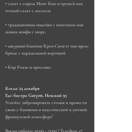
• салат с сыром Монт Блю и грушей или 
теплый салат с лососем
• традиционная индейка с каштаном или 
ножка конфи с пюре, 
• ажурный блинчик Креп-Сюзетт или крем-
брюле с карамельной корочкой
• Кир Рояль и просекко.
Когда: 23 декабря
Где: бистро Garçon, Невский 95
Успейте забронировать столик и провести 
ужин с близкими в классической и уютной 
французской атмосфере!
Время работы: 10:00 - 23:00 | ​​Телефон: +7 