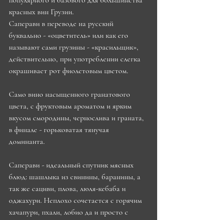
популярного и базового для большинства 
красных вин Грузии. 
Саперави в переводе на русский 
буквально - «оцветитель» или как его 
называют сами грузины - «красильщик», 
действительно, при употреблении слегка 
окрашивает рот фиолетовым цветом. 
Само вино насыщенного гранатового 
цвета, с фруктовым ароматом и ярким 
вкусом смородины, чернослива и граната, 
в финале - горьковатая тянучая 
доминанта. 
Саперави - идеальный спутник мясных 
блюд: шашлыка из свинины, баранины, а 
так же сациви, плова, люля-кебаба и 
оджахури. Неплохо сочетается с горячим 
хачапури, пхали, лобио да и просто с 